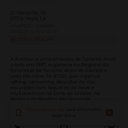
C/ Varrijollo, 10
37716 Hoya, La
40.407622 | -5.698861
40º24'27''N | 5º41'55''W
COMO CHEGAR
A Aventur é uma empresa de Turismo Ativo 
criada em 1997, registrada no Registro de 
Empresas de Turismo Ativo de Castela e 
Leão (Número TA-3705), que organiza 
rafting, canyoning, descidas de rios, 
excursões com raquetes de neve e 
multiaventura na Serra de Gredos, na 
Reserva da Biosfera das Serras de ...
LEIA MAIS
Descarregue a App
para uma melhor
experiência