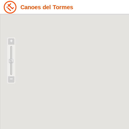
Canoes del Tormes
+
−