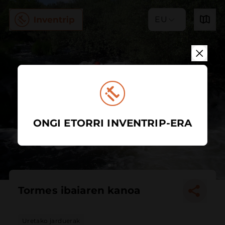
EU
ONGI ETORRI INVENTRIP-ERA
Tormes ibaiaren kanoa
Uretako jarduerak