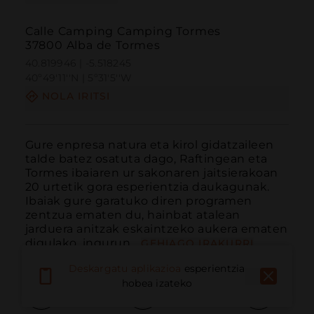
Calle Camping Camping Tormes
37800 Alba de Tormes
40.819946 | -5.518245
40º49'11''N | 5º31'5''W
NOLA IRITSI
Gure enpresa natura eta kirol gidatzaileen 
talde batez osatuta dago, Raftingean eta 
Tormes ibaiaren ur sakonaren jaitsierakoan 
20 urtetik gora esperientzia daukagunak. 
Ibaiak gure garatuko diren programen 
zentzua ematen du, hainbat atalean 
jarduera anitzak eskaintzeko aukera ematen 
digulako, ingurun...
GEHIAGO IRAKURRI
Deskargatu aplikazioa
esperientzia
hobea izateko