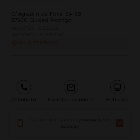
C/ Agustín de Foxa, 64-68
37500 Ciudad Rodrigo
40.587791 | -6.512088
40º35'16''N | 6º30'43''W
ЯК ДІСТАТИСЯ
-
Дзвонити
Електронна пошта
Веб-сайт
Завантажте додаток
для кращого
Повідомити про проблему
досвіду