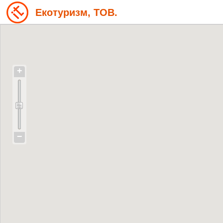
Екотуризм, ТОВ.
+
−