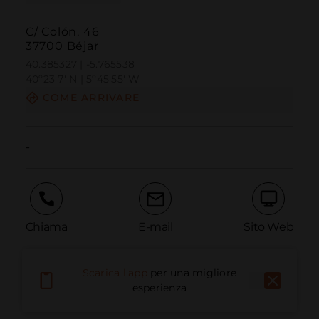
C/ Colón, 46
37700 Béjar
40.385327 | -5.765538
40º23'7''N | 5º45'55''W
COME ARRIVARE
-
Chiama
E-mail
Sito Web
Scarica l'app
per una migliore
Segnala problema
esperienza