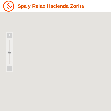
Spa y Relax Hacienda Zorita
+
−