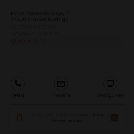
Finca Alameda Vieja, 7
37500 Ciudad Rodrigo
40.593457 | -6.528164
40º35'36''N | 6º31'41''W
NOLA IRITSI
-
Deitu
E-posta
Webgunea
Deskargatu aplikazioa
esperientzia
Eman arazoa
hobea izateko