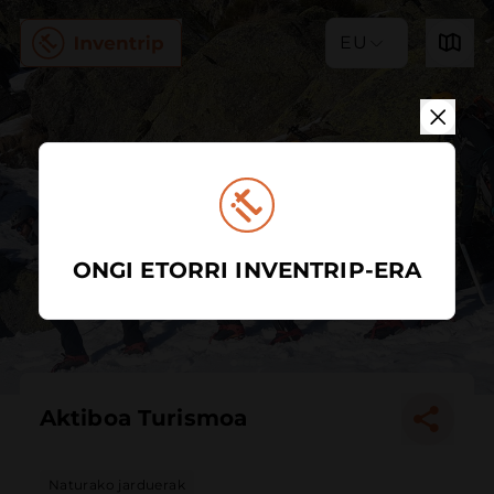
EU
ONGI ETORRI INVENTRIP-ERA
Aktiboa Turismoa
Naturako jarduerak