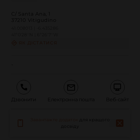
C/ Santa Ana, 1
37210 Vitigudino
41.008013 | -6.435286
41º0'28''N | 6º26'7''W
ЯК ДІСТАТИСЯ
-
Дзвонити
Електронна пошта
Веб-сайт
Завантажте додаток
для кращого
Повідомити про проблему
досвіду