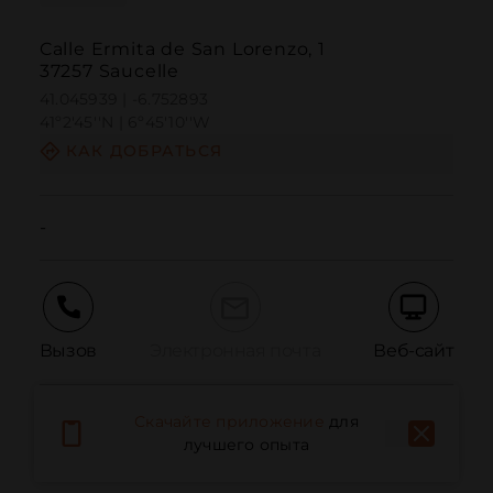
Calle Ermita de San Lorenzo, 1
37257 Saucelle
41.045939 | -6.752893
41º2'45''N | 6º45'10''W
КАК ДОБРАТЬСЯ
-
Вызов
Электронная почта
Веб-сайт
Скачайте приложение
для
Сообщить о проблеме
лучшего опыта