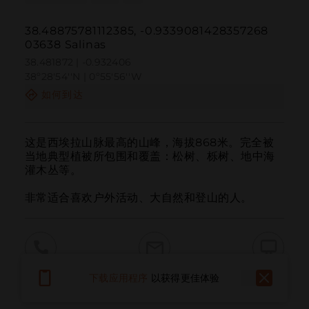
38.48875781112385, -0.9339081428357268
03638 Salinas
38.481872 | -0.932406
38º28'54''N | 0º55'56''W
如何到达
这是西埃拉山脉最高的山峰，海拔868米。完全被
当地典型植被所包围和覆盖：松树、栎树、地中海
灌木丛等。

非常适合喜欢户外活动、大自然和登山的人。
呼叫
电子邮件
网站
下载应用程序
以获得更佳体验