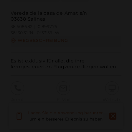
Vereda de la casa de Amat s/n
03638 Salinas
38.508682 | -0.899776
38º30'31''N | 0º53'59''W
WEGBESCHREIBUNG
Es ist exklusiv für alle, die ihre 
ferngesteuerten Flugzeuge fliegen wollen.
Anruf
E-Mail
Website
Laden Sie die Anwendung herunter,
um ein besseres Erlebnis zu haben
Problem melden