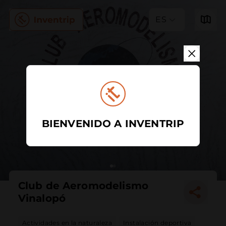
ES
BIENVENIDO A INVENTRIP
Club de Aeromodelismo
Vinalopó
Actividades en la naturaleza
Instalación deportiva