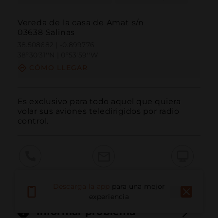
Vereda de la casa de Amat s/n
03638 Salinas
38.508682 | -0.899776
38º30'31''N | 0º53'59''W
CÓMO LLEGAR
Es exclusivo para todo aquel que quiera 
volar sus aviones teledirigidos por radio 
control.
Llamar
Email
Sitio Web
Descarga la app
para una mejor
experiencia
Informar problema