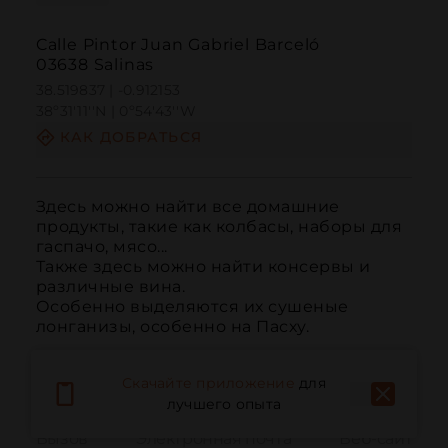
Calle Pintor Juan Gabriel Barceló
03638 Salinas
38.519837 | -0.912153
38º31'11''N | 0º54'43''W
КАК ДОБРАТЬСЯ
Здесь можно найти все домашние 
продукты, такие как колбасы, наборы для 
гаспачо, мясо...

Также здесь можно найти консервы и 
различные вина.

Особенно выделяются их сушеные 
лонганизы, особенно на Пасху.
Скачайте приложение
для
лучшего опыта
Вызов
Электронная почта
Веб-сайт