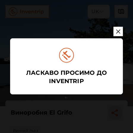
UK
ЛАСКАВО ПРОСИМО ДО
INVENTRIP
Виноробня El Grifo
Винний льох