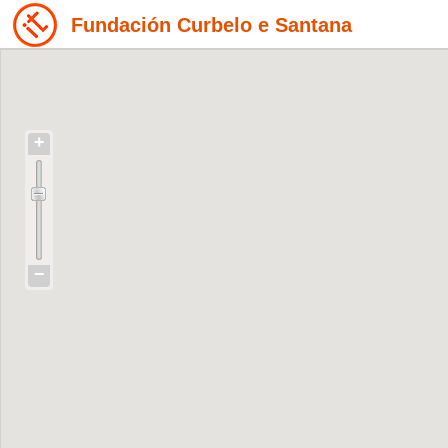
Fundación Curbelo e Santana
+
−