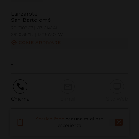
Lanzarote
San Bartolomé
29.010267 | -13.614141
29º0'36''N | 13º36'50''W
COME ARRIVARE
-
Chiama
E-mail
Sito Web
Scarica l'app
per una migliore
Segnala problema
esperienza