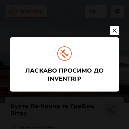
UK
ЛАСКАВО ПРОСИМО ДО
INVENTRIP
Бухта Ла-Конча та Гребінь
Вітру
Оглядовий майданчик