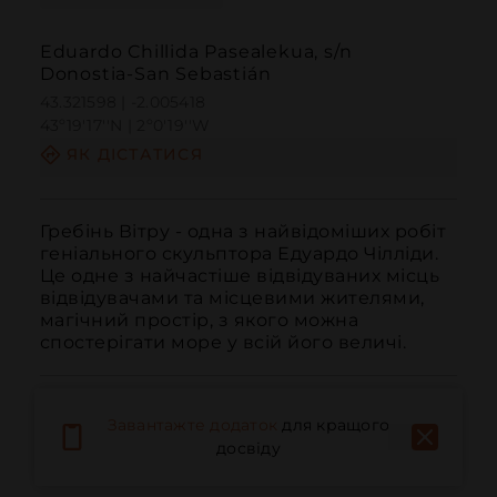
Eduardo Chillida Pasealekua, s/n
Donostia-San Sebastián
43.321598 | -2.005418
43º19'17''N | 2º0'19''W
ЯК ДІСТАТИСЯ
Гребінь Вітру - одна з найвідоміших робіт 
геніального скульптора Едуардо Чілліди.

Це одне з найчастіше відвідуваних місць 
відвідувачами та місцевими жителями, 
магічний простір, з якого можна 
спостерігати море у всій його величі.
Завантажте додаток
для кращого
досвіду
Дзвонити
Електронна пошта
Веб-сайт