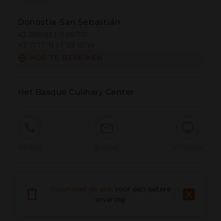
Donostia-San Sebastián
43.288183 | -1.987131
43º17'17''N | 1º59'13''W
HOE TE BEREIKEN
Het Basque Culinary Center
Bellen
E-mail
Website
Probleem melden
Download de app
voor een betere
ervaring