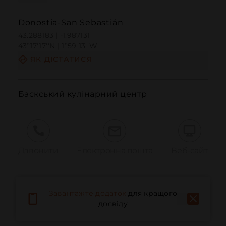
Donostia-San Sebastián
43.288183 | -1.987131
43º17'17''N | 1º59'13''W
ЯК ДІСТАТИСЯ
Баскський кулінарний центр
Дзвонити
Електронна пошта
Веб-сайт
Повідомити про проблему
Завантажте додаток
для кращого
досвіду