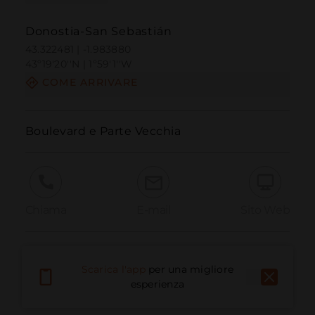
Donostia-San Sebastián
43.322481 | -1.983880
43º19'20''N | 1º59'1''W
COME ARRIVARE
Boulevard e Parte Vecchia
Chiama
E-mail
Sito Web
Segnala problema
Scarica l'app
per una migliore
esperienza