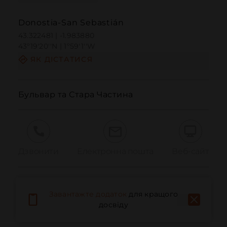
Donostia-San Sebastián
43.322481 | -1.983880
43º19'20''N | 1º59'1''W
ЯК ДІСТАТИСЯ
Бульвар та Стара Частина
Дзвонити
Електронна пошта
Веб-сайт
Повідомити про проблему
Завантажте додаток
для кращого
досвіду