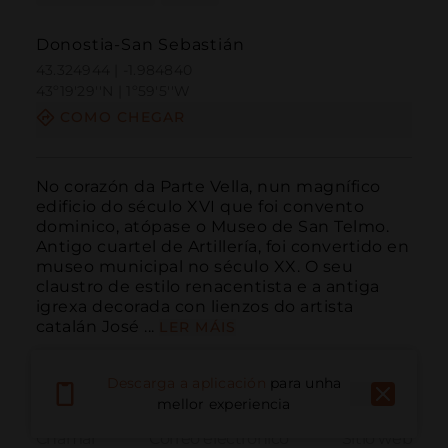
Donostia-San Sebastián
43.324944 | -1.984840
43º19'29''N | 1º59'5''W
COMO CHEGAR
No corazón da Parte Vella, nun magnífico 
edificio do século XVI que foi convento 
dominico, atópase o Museo de San Telmo. 
Antigo cuartel de Artillería, foi convertido en 
museo municipal no século XX. O seu 
claustro de estilo renacentista e a antiga 
igrexa decorada con lienzos do artista 
catalán José ...
LER MÁIS
Descarga a aplicación
para unha
mellor experiencia
Chamar
Correo electrónico
Sitio web