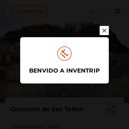
GL
BENVIDO A INVENTRIP
Convento de San Telmo
Edificio relixioso
Museo