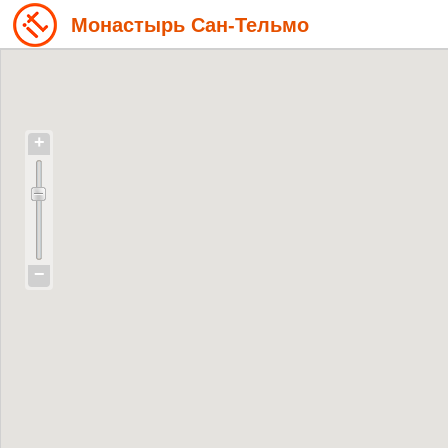
Монастырь Сан-Тельмо
+
−