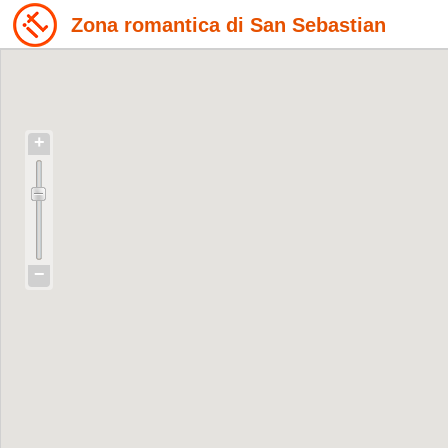
Zona romantica di San Sebastian
+
−