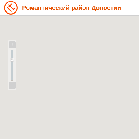
Романтический район Доностии
+
−