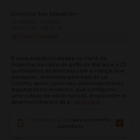
Donostia-San Sebastián
43.308096 | -1.978827
43º18'29''N | 1º58'43''W
COMO CHEGAR
É uma cidade localizada no norte da 
Espanha, na costa do golfo da Biscaia e a 20 
quilômetros da fronteira com a França. Sua 
paisagem, dominada pela baía de La 
Concha, assim como seu desenvolvimento 
arquitetônico moderno, que configurou 
uma cidade de estilo francês, propiciaram o 
desenvolvimento da a...
LEIA MAIS
Descarregue a App
para uma melhor
experiência
Ligar
E-mail
Site