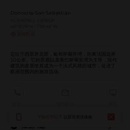
Donostia-San Sebastián
43.308096 | -1.978827
43º18'29''N | 1º58'43''W
如何到达
它位于西班牙北部，毗邻毕斯开湾，距离法国边界
20公里。它的景观以圣塞巴斯蒂安湾为主导，现代
建筑的发展使其成为一个法式风格的城市，促进了
欧洲范围内的旅游活动。
呼叫
电子邮件
网站
下载应用程序
以获得更佳体验
报告问题