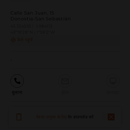
Calle San Juan, 15
Donostia-San Sebastián
43.324555 | -1.984113
43º19'28''N | 1º59'2''W
कैसे पहुंचें
-
बुलाना
ईमेल
वेबसाइट
समस्या की सूचना दें
बेहतर अनुभव के लिए
ऐप डाउनलोड करें