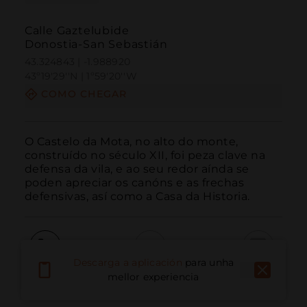
Calle Gaztelubide
Donostia-San Sebastián
43.324843 | -1.988920
43º19'29''N | 1º59'20''W
COMO CHEGAR
O Castelo da Mota, no alto do monte, 
construído no século XII, foi peza clave na 
defensa da vila, e ao seu redor aínda se 
poden apreciar os canóns e as frechas 
defensivas, así como a Casa da Historia.
Descarga a aplicación
para unha
Chamar
Correo electrónico
Sitio web
mellor experiencia