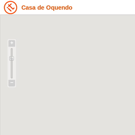
Casa de Oquendo
+
−