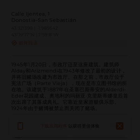
Calle Ijentea, 1
Donostia-San Sebastián
43.321398 | -1.985642
43º19'17''N | 1º59'8''W
如何到达
1945年1月20日，市政厅迁至这座建筑。建筑师
Alday和Arizmendi在1943年修改了最初的设计，
并将旧赌场改建为市政厅。在那之前，市政厅位于
宪法广场（Parte Vieja），现在是市立图书馆的所
在地。该建筑于1887年在圣塞巴斯蒂安的Alderdi-
Eder花园建成。奥地利的玛丽亚·克里斯蒂娜皇后首
次出席了其落成典礼。它靠近皇家游艇俱乐部。
1924年由于赌博被禁止而关闭了赌场。
下载应用程序
以获得更佳体验