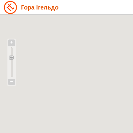
Гора Ігельдо
+
−