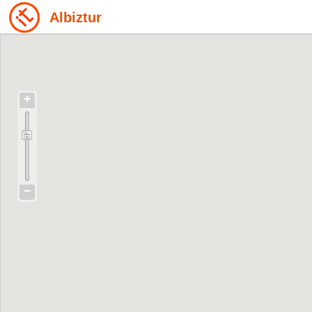
Albiztur
+
−