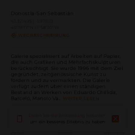
Donostia-San Sebastián
43.321495 | -1.975113
43º19'17''N | 1º58'30''W
WEGBESCHREIBUNG
Galerie spezialisiert auf Arbeiten auf Papier, 
die auch Grafiken und Mehrfachskulpturen 
berücksichtigt. Sie wurde 1996 mit dem Ziel 
gegründet, zeitgenössische Kunst zu 
fördern und zu vermarkten. Die Galerie 
verfügt zudem über einen ständigen 
Bestand an Werken von Eduardo Chillida, 
Barceló, Manolo Va...
WEITER LESEN
Laden Sie die Anwendung herunter,
um ein besseres Erlebnis zu haben
Anruf
E-Mail
Website