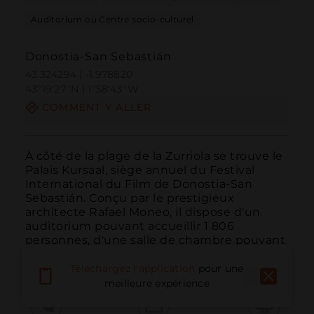
Auditorium ou Centre socio-culturel
Donostia-San Sebastián
43.324294 | -1.978820
43º19'27''N | 1º58'43''W
COMMENT Y ALLER
À côté de la plage de la Zurriola se trouve le 
Palais Kursaal, siège annuel du Festival 
International du Film de Donostia-San 
Sebastián. Conçu par le prestigieux 
architecte Rafael Moneo, il dispose d'un 
auditorium pouvant accueillir 1 806 
personnes, d'une salle de chambre pouvant 
accueillir 624 pers...
LIRE PLUS
Téléchargez l'application
pour une
meilleure expérience