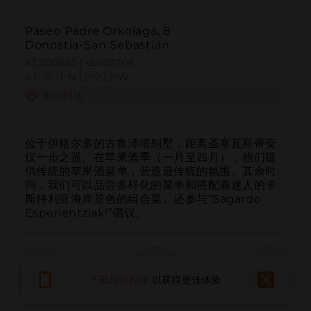
Paseo Padre Orkolaga, 8
Donostia-San Sebastián
43.308883 | -2.036704
43º18'31''N | 2º2'12''W
如何到达
位于伊格尔多的古鲁泽塔别墅，距离圣塞瓦斯蒂安
仅一步之遥。在苹果酒季（一月至四月），他们提
供传统的苹果酒菜单，营造最传统的氛围。其余时
间，我们可以品尝多样化的菜单和搭配着迷人的卡
斯特利亚海岸景色的组合菜。还参与“Sagardo 
Esperientziak!”倡议。
下载应用程序
以获得更佳体验
呼叫
电子邮件
网站