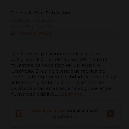
Donostia-San Sebastián
43.318847 | -1.968851
43º19'7''N | 1º58'7''W
CÓMO LLEGAR
La sala de exposiciones de la Casa de 
Cultura de Egia cuenta con 100 m2 para 
muestras de todo tipo en un espacio 
luminoso. El edificio, antigua fábrica de 
Jareño, alberga gran cantidad de servicios y 
actividades, incluida la sala Gazteszena 
dedicada a las artes escénicas y que atrae 
numeroso público...
LEER MÁS
Descarga la app
para una mejor
experiencia
Llamar
Email
Sitio Web