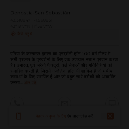
Donostia-San Sebastián
43.318847 | -1.968851
43º19'7''N | 1º58'7''W
कैसे पहुंचें
एगिया के कल्चरल हाउस का प्रदर्शनी हॉल 100 वर्ग मीटर में 
सभी प्रकार के प्रदर्शनों के लिए एक उज्ज्वल स्थान प्रदान करता 
है। इमारत, पूर्व जरेनो फैक्ट्री, कई सेवाओं और गतिविधियों को 
समाहित करती है, जिसमें गज़्तेज़ेना हॉल भी शामिल है जो मंचीय 
कलाओं के लिए समर्पित है और जो बहुत सारे दर्शकों को आकर्षित 
करता...
और पढ़ें
बुलाना
ईमेल
वेबसाइट
बेहतर अनुभव के लिए
ऐप डाउनलोड करें