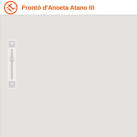
Frontó d'Anoeta Atano III
+
−