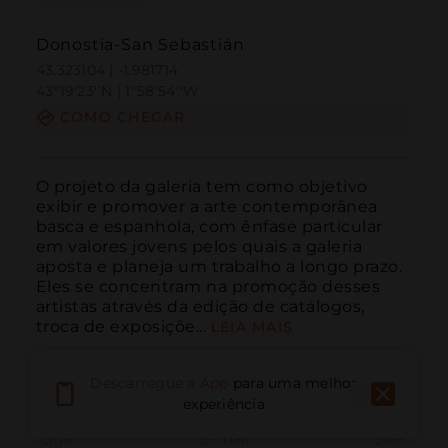
Donostia-San Sebastián
43.323104 | -1.981714
43º19'23''N | 1º58'54''W
COMO CHEGAR
O projeto da galeria tem como objetivo 
exibir e promover a arte contemporânea 
basca e espanhola, com ênfase particular 
em valores jovens pelos quais a galeria 
aposta e planeja um trabalho a longo prazo. 
Eles se concentram na promoção desses 
artistas através da edição de catálogos, 
troca de exposiçõe...
LEIA MAIS
Descarregue a App
para uma melhor
experiência
Ligar
E-mail
Site