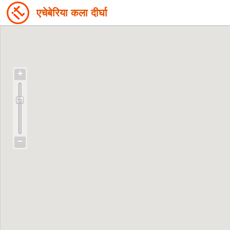
एचेबेरिया कला दीर्घा
+
−