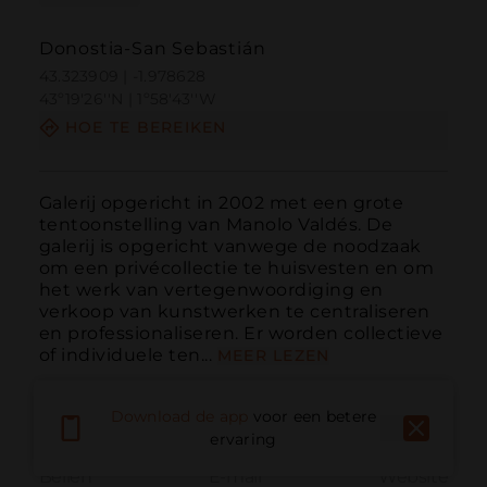
Donostia-San Sebastián
43.323909 | -1.978628
43º19'26''N | 1º58'43''W
HOE TE BEREIKEN
Galerij opgericht in 2002 met een grote 
tentoonstelling van Manolo Valdés. De 
galerij is opgericht vanwege de noodzaak 
om een privécollectie te huisvesten en om 
het werk van vertegenwoordiging en 
verkoop van kunstwerken te centraliseren 
en professionaliseren. Er worden collectieve 
of individuele ten...
MEER LEZEN
Download de app
voor een betere
ervaring
Bellen
E-mail
Website