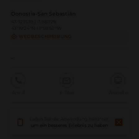
Donostia-San Sebastián
43.323539 | -1.981129
43º19'24''N | 1º58'52''W
WEGBESCHREIBUNG
-
Anruf
E-Mail
Website
Problem melden
Laden Sie die Anwendung herunter,
um ein besseres Erlebnis zu haben