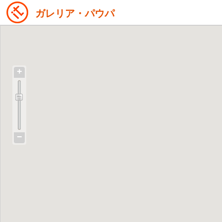
ガレリア・パウパ
+
−