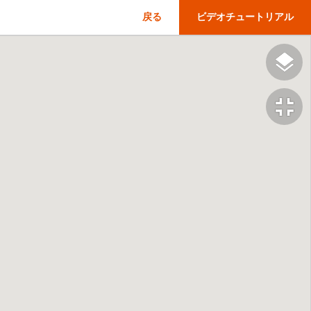
戻る
ビデオチュートリアル
fullscreen_exit