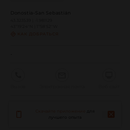
Donostia-San Sebastián
43.323539 | -1.981129
43º19'24''N | 1º58'52''W
КАК ДОБРАТЬСЯ
-
Вызов
Электронная почта
Веб-сайт
Сообщить о проблеме
Скачайте приложение
для
лучшего опыта