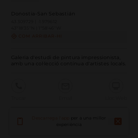
Donostia-San Sebastián
43.309729 | -1.979612
43º18'35''N | 1º58'46''W
COM ARRIBAR-HI
Galeria d'estudi de pintura impressionista, 
amb una col·lecció contínua d'artistes locals.
Trucar
Email
Lloc Web
Descarrega l'app
per a una millor
Informar problema
experiència