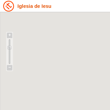
Iglesia de Iesu
+
−