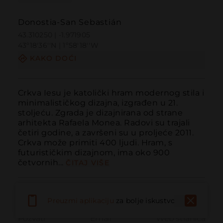
Donostia-San Sebastián
43.310250 | -1.971905
43º18'36''N | 1º58'18''W
KAKO DOĆI
Crkva Iesu je katolički hram modernog stila i 
minimalističkog dizajna, izgrađen u 21. 
stoljeću. Zgrada je dizajnirana od strane 
arhitekta Rafaela Monea. Radovi su trajali 
četiri godine, a završeni su u proljeće 2011. 
Crkva može primiti 400 ljudi. Hram, s 
futurističkim dizajnom, ima oko 900 
četvornih...
ČITAJ VIŠE
Preuzmi aplikaciju
za bolje iskustvo
Pozvati
Email
Web stranica