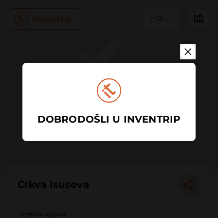
HR
DOBRODOŠLI U INVENTRIP
Crkva Isusova
Vjerska zgrada