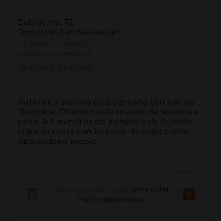
Zubiaurre, 72
Donostia-San Sebastián
43.319457 | -1.950651
43º19'10''N | 1º57'2''W
COMO CHEGAR
Auténtica sidrería guipuzcoana sen saír de 
Donostia. Ofrecémoslle menús de sidrería e 
carta. A 3 minutos do Kursaal e da Zurriola. 
Sidra ao txotx con kupelas de sidra e viño. 
Aparcadoiro propio.
Descarga a aplicación
para unha
Chamar
Correo electrónico
Sitio web
mellor experiencia